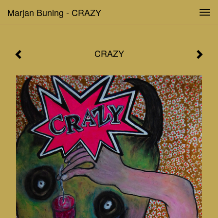
Marjan Buning - CRAZY
Tog
navi
CRAZY